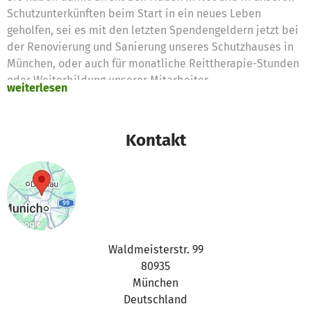
Schutzunterkünften beim Start in ein neues Leben
geholfen, sei es mit den letzten Spendengeldern jetzt bei
der Renovierung und Sanierung unseres Schutzhauses in
München, oder auch für monatliche Reittherapie-Stunden
oder Weiterbildung unserer Mitarbeiter.
weiterlesen
Das Projekt auf Betterplace ist nun beendet, unsere Arbeit
bleibt aber natürlich bestehen. Wir würden uns sehr
Kontakt
freuen, wenn Sie weiterhin über unser Konto spenden.
https://www.perlentor-ev.org/spenden/
Sehr gerne können Sie sich auch für unseren
vierteljährlichen Newsletter anmelden, wo wir über
unsere Arbeit berichten:
https://www.perlentor-ev.org/kontakt/
Waldmeisterstr. 99
80935
München
Deutschland