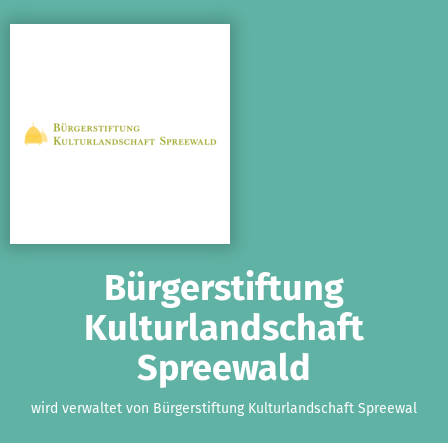
Zum Hauptinhalt springen
Erklärung zur Barrierefreiheit anzeigen
Bürgerstiftung
Kulturlandschaft
Spreewald
wird verwaltet von Bürgerstiftung Kulturlandschaft Spreewal