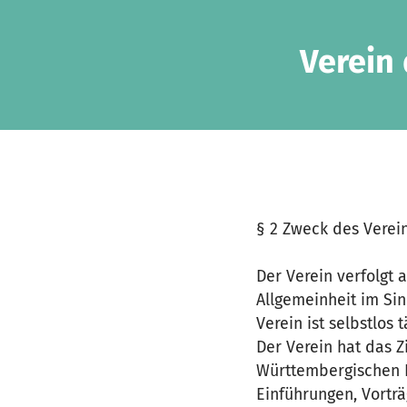
Zum Hauptinhalt springen
Erklärung zur Barrierefreiheit anzeigen
Verein 
§ 2 Zweck des Verei
Der Verein verfolgt
Allgemeinheit im Si
Verein ist selbstlos 
Der Verein hat das Z
Württembergischen L
Einführungen, Vorträ