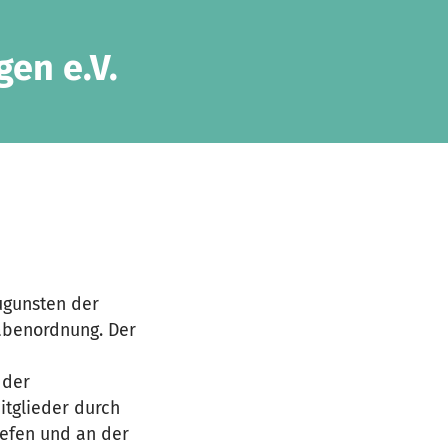
gen e.V.
ugunsten der
abenordnung. Der
 der
itglieder durch
iefen und an der