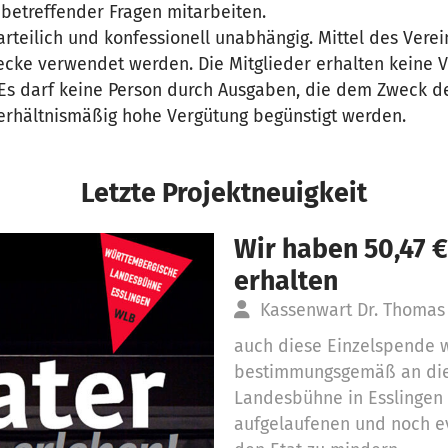
 betreffender Fragen mitarbeiten.
arteilich und konfessionell unabhängig. Mittel des Verei
ke verwendet werden. Die Mitglieder erhalten keine 
. Es darf keine Person durch Ausgaben, die dem Zweck d
erhältnismäßig hohe Vergütung begünstigt werden.
Letzte Projektneuigkeit
Wir haben 50,47 
erhalten
Kassenwart Dr. Thomas
auch diese Einzelspende 
bestimmungsgemäß an die
Landesbühne in Esslingen
aufgelaufenen und noch ev