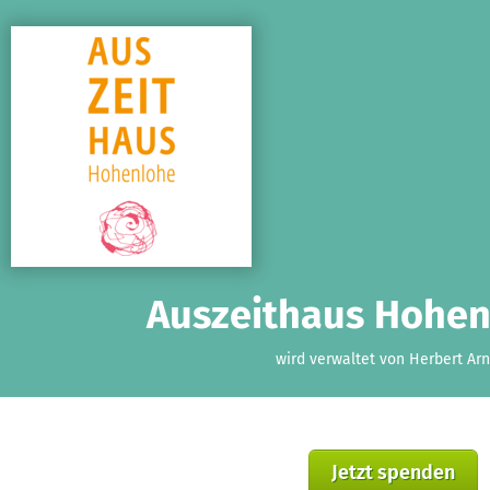
Zum Hauptinhalt springen
Erklärung zur Barrierefreiheit anzeigen
Auszeithaus Hohenl
wird verwaltet von Herbert Arn
Jetzt spenden