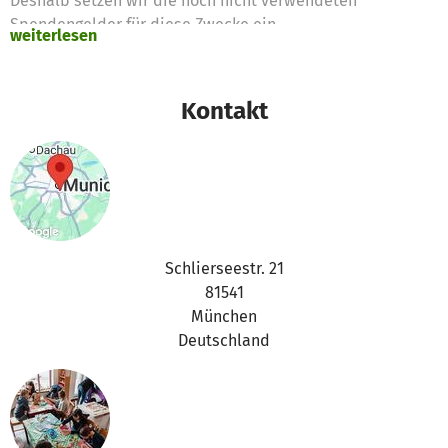
Deshalb setzen wir die noch nicht verwendeten
Spendengelder für diese Zwecke ein
weiterlesen
Vielen Dank für eure Unterstützung,
das betterplace.org-Team
Kontakt
Schlierseestr. 21
81541
München
Deutschland