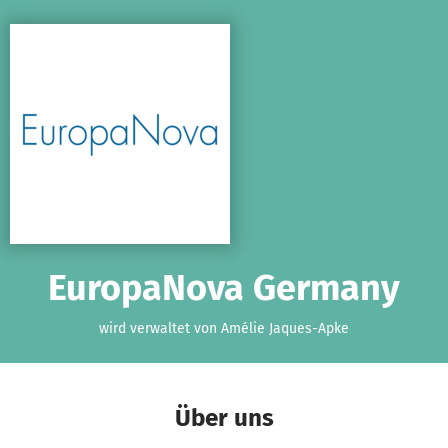
Zum Hauptinhalt springen
Erklärung zur Barrierefreiheit anzeigen
EuropaNova Germany
wird verwaltet von Amélie Jaques-Apke
Über uns