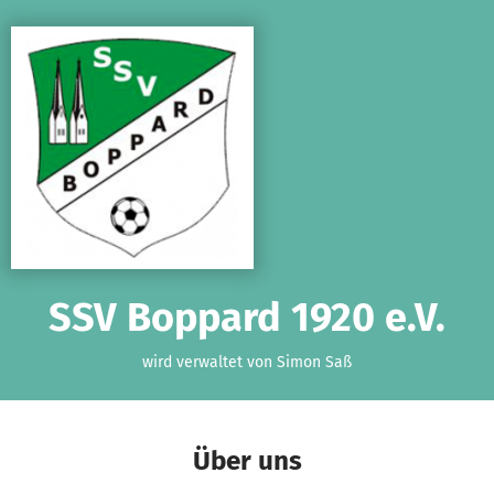
Zum Hauptinhalt springen
Erklärung zur Barrierefreiheit anzeigen
SSV Boppard 1920 e.V.
wird verwaltet von Simon Saß
Über uns