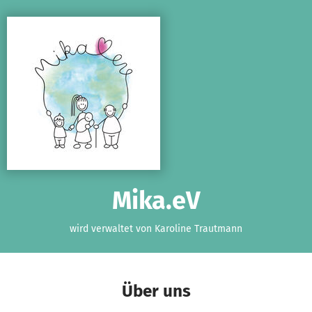
Zum Hauptinhalt springen
Erklärung zur Barrierefreiheit anzeigen
Mika.eV
wird verwaltet von Karoline Trautmann
Über uns