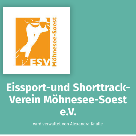
Zum Hauptinhalt springen
Erklärung zur Barrierefreiheit anzeigen
Eissport-und Shorttrack-
Verein Möhnesee-Soest
e.V.
wird verwaltet von Alexandra Knülle