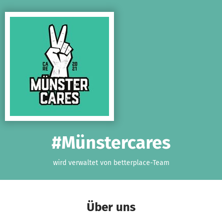
Zum Hauptinhalt springen
Erklärung zur Barrierefreiheit anzeigen
#Münstercares
wird verwaltet von betterplace-Team
Über uns