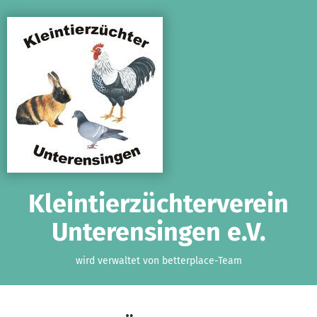
Zum Hauptinhalt springen
Erklärung zur Barrierefreiheit anzeigen
Kleintierzüchterverein
Unterensingen e.V.
wird verwaltet von betterplace-Team