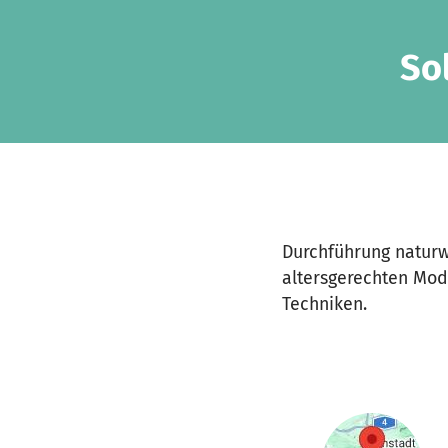
Zum Hauptinhalt springen
Erklärung zur Barrierefreiheit anzeigen
So
Durchführung naturw
altersgerechten Mod
Techniken.