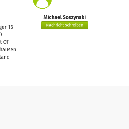
Michael Soszynski
Nachricht schreiben
ger 16
0
t OT
hausen
land