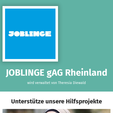
Zum Hauptinhalt springen
Erklärung zur Barrierefreiheit anzeigen
JOBLINGE gAG Rheinland
wird verwaltet von Theresia Diewald
Unterstütze unsere Hilfsprojekte