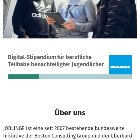
Ein Projekt in Köln, Deutschland
Digital-Stipendium für berufliche
25
25 %
11.116 €
Teilhabe benachteiligter Jugendlicher
Spenden
finanziert
fehlen noch
Über uns
JOBLINGE ist eine seit 2007 bestehende bundesweite
Initiative der Boston Consulting Group und der Eberhard