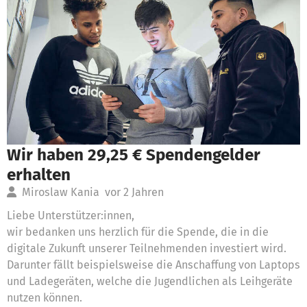
Wir haben 29,25 € Spendengelder
erhalten
Miroslaw Kania
vor 2 Jahren
Liebe Unterstützer:innen,
wir bedanken uns herzlich für die Spende, die in die
digitale Zukunft unserer Teilnehmenden investiert wird.
Darunter fällt beispielsweise die Anschaffung von Laptops
und Ladegeräten, welche die Jugendlichen als Leihgeräte
nutzen können.