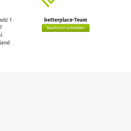
olz 1
betterplace-Team
7
Nachricht schreiben
l
land