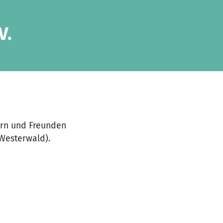
V.
tern und Freunden
(Westerwald).