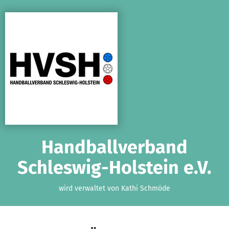
Zum Hauptinhalt springen
Erklärung zur Barrierefreiheit anzeigen
Handballverband
Schleswig-Holstein e.V.
wird verwaltet von Kathi Schmöde