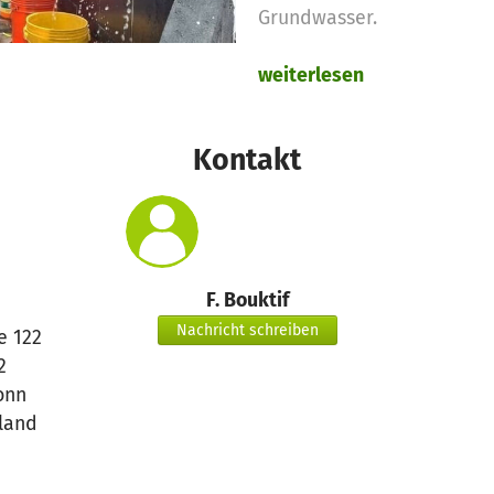
Grundwasser.
weiterlesen
Kontakt
F. Bouktif
Nachricht schreiben
e 122
2
onn
land