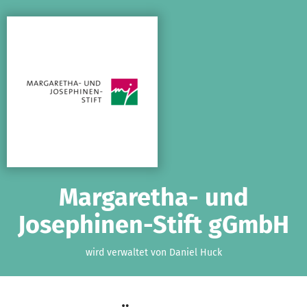
Zum Hauptinhalt springen
Erklärung zur Barrierefreiheit anzeigen
Margaretha- und
Josephinen-Stift gGmbH
wird verwaltet von Daniel Huck