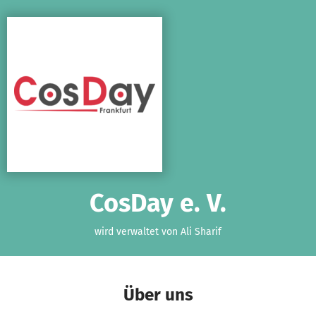
Zum Hauptinhalt springen
Erklärung zur Barrierefreiheit anzeigen
CosDay e. V.
wird verwaltet von Ali Sharif
Über uns