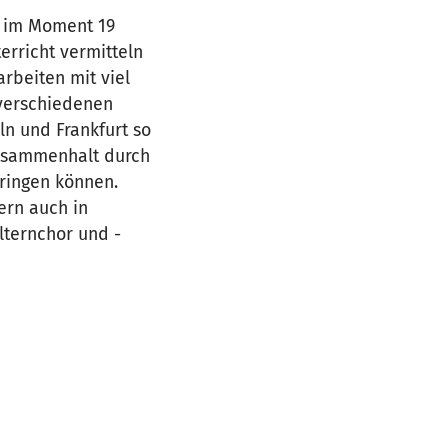
r im Moment 19
erricht vermitteln
rbeiten mit viel
 verschiedenen
ln und Frankfurt so
Zusammenhalt durch
bringen können.
ern auch in
lternchor und -