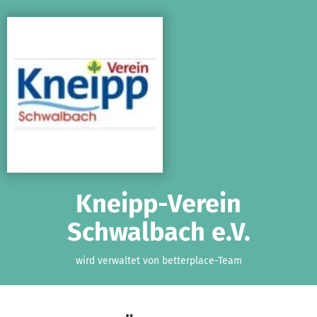
Zum Hauptinhalt springen
Erklärung zur Barrierefreiheit anzeigen
Kneipp-Verein
Schwalbach e.V.
wird verwaltet von betterplace-Team