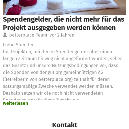
Spendengelder, die nicht mehr für das
Projekt ausgegeben werden können
betterplace-Team
vor 2 Jahren
Liebe Spender,
bei Projekten, bei denen Spendengelder über einen
langen Zeitraum hinweg nicht angefordert wurden, sehen
das Gesetz und unsere Nutzungsbedingungen vor, dass
die Spenden von der gut.org gemeinnützigen AG
(Betreiberin von betterplace.org) zeitnah für deren
satzungsmäßige Zwecke verwendet werden müssen.
Deshalb setzen wir die noch nicht verwendeten
Spendengelder für diese Zwecke ein
weiterlesen
Vielen Dank für eure Unterstützung,
das betterplace.org-Team
Kontakt