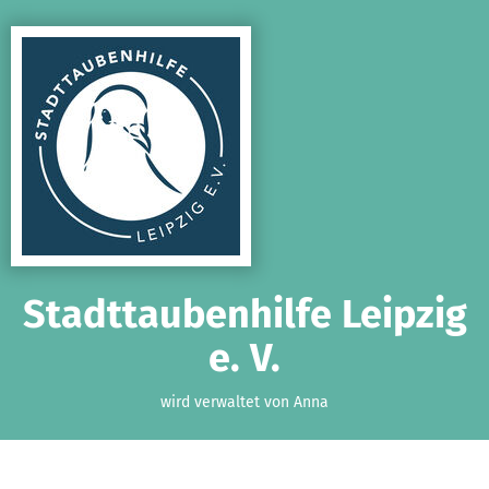
Zum Hauptinhalt springen
Erklärung zur Barrierefreiheit anzeigen
Stadttaubenhilfe Leipzig
e. V.
wird verwaltet von Anna