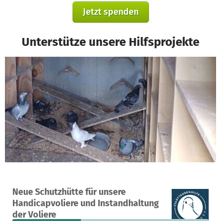
Jetzt spenden
Unterstütze unsere Hilfsprojekte
Ein Projekt in Schkeuditz, Deutschland
Neue Schutzhütte für unsere
93
35 %
4.636 €
Handicapvoliere und Instandhaltung
Spenden
finanziert
fehlen noch
der Voliere