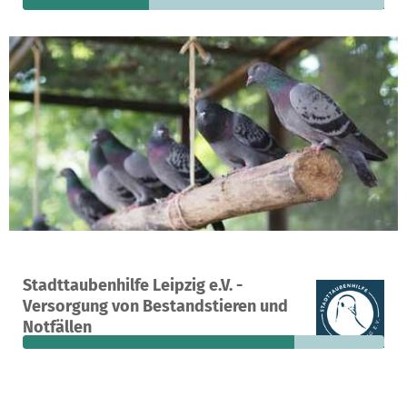
Ein Projekt in Leipzig, Deutschland
Stadttaubenhilfe Leipzig e.V. -
320
75 %
2.368 €
Versorgung von Bestandstieren und
Spenden
finanziert
fehlen noch
Notfällen