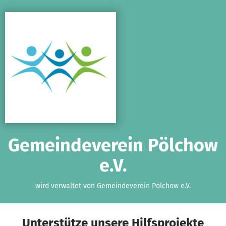
Zum Hauptinhalt springen
Erklärung zur Barrierefreiheit anzeigen
Gemeindeverein Pölchow
e.V.
wird verwaltet von Gemeindeverein Pölchow e.V.
Unterstütze unsere Hilfsprojekte