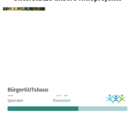
Ein Projekt in Pölchow, Deutschland
BürgerGUTshaus
35
59 %
2.040 €
Spenden
finanziert
fehlen noch