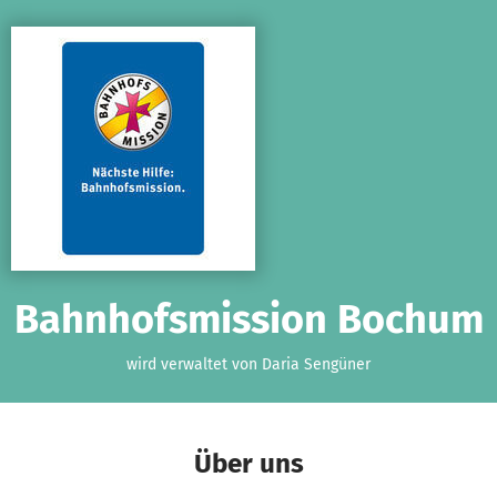
Zum Hauptinhalt springen
Erklärung zur Barrierefreiheit anzeigen
Bahnhofsmission Bochum
wird verwaltet von Daria Sengüner
Über uns