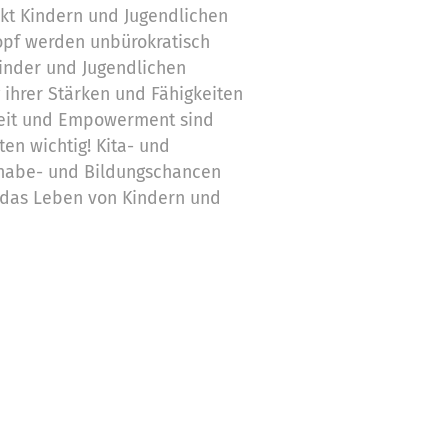
t Kindern und Jugendlichen
opf werden unbürokratisch
Kinder und Jugendlichen
 ihrer Stärken und Fähigkeiten
keit und Empowerment sind
en wichtig! Kita- und
lhabe- und Bildungschancen
 das Leben von Kindern und
ihr mit eurer Spende Teil