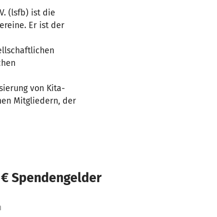
(lsfb) ist die
reine. Er ist der
llschaftlichen
chen
ierung von Kita-
en Mitgliedern, der
 € Spendengelder
n