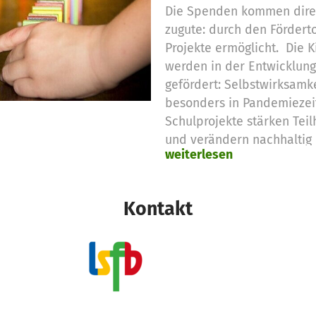
Die Spenden kommen direk
zugute: durch den Fördert
Projekte ermöglicht. Die 
werden in der Entwicklung
gefördert: Selbstwirksam
besonders in Pandemiezeit
Schulprojekte stärken Tei
und verändern nachhaltig
weiterlesen
Jugendlichen. Danke, dass 
dieser Veränderung seid!
Kontakt