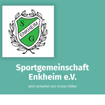
Zum Hauptinhalt springen
Erklärung zur Barrierefreiheit anzeigen
Sportgemeinschaft
Enkheim e.V.
wird verwaltet von Ursula Völker