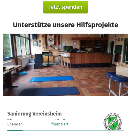
Jetzt spenden
Unterstütze unsere Hilfsprojekte
Ein Projekt in Frankfurt am Main, Deutschland
Sanierung Vereinsheim
32
13 %
16.740 €
Spenden
finanziert
fehlen noch