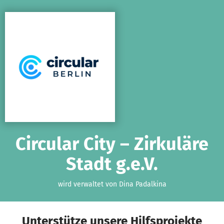
Zum Hauptinhalt springen
Erklärung zur Barrierefreiheit anzeigen
Circular City – Zirkuläre
Stadt g.e.V.
wird verwaltet von Dina Padalkina
Unterstütze unsere Hilfsprojekte