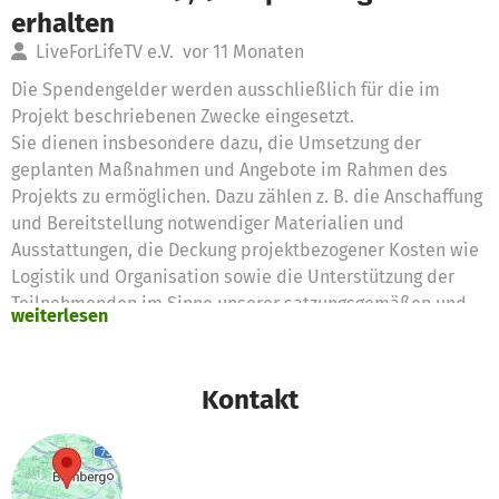
erhalten
LiveForLifeTV e.V.
vor 11 Monaten
Die Spendengelder werden ausschließlich für die im
Projekt beschriebenen Zwecke eingesetzt.
Sie dienen insbesondere dazu, die Umsetzung der
geplanten Maßnahmen und Angebote im Rahmen des
Projekts zu ermöglichen. Dazu zählen z. B. die Anschaffung
und Bereitstellung notwendiger Materialien und
Ausstattungen, die Deckung projektbezogener Kosten wie
Logistik und Organisation sowie die Unterstützung der
Teilnehmenden im Sinne unserer satzungsgemäßen und
weiterlesen
steuerbegünstigten Zwecke. Sollten sich im Verlauf des
Projekts einzelne Bedarfe ändern, wird dies transparent
auf der Projektseite erläutert und aktualisiert. Die
Kontakt
zweckgebundene Verwendung der Spendengelder bleibt
dabei jederzeit gewährleistet.