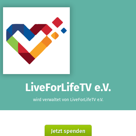
Zum Hauptinhalt springen
Erklärung zur Barrierefreiheit anzeigen
LiveForLifeTV e.V.
wird verwaltet von LiveForLifeTV e.V.
Jetzt spenden