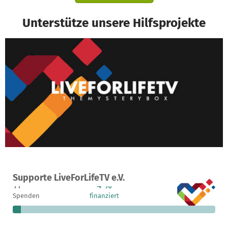
Unterstütze unsere Hilfsprojekte
Ein Projekt in Schönbrunn im steigerwald, Deutschland
Supporte LiveForLifeTV e.V.
11
4 %
7.667 €
Spenden
finanziert
fehlen noch