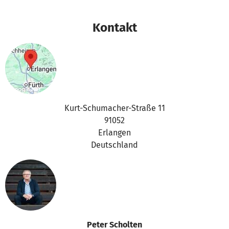
freier Natur für aktive Sportler, Kinder und Jugendliche bis
hin zu den bewegungsbegeisterten Senioren und Personen
Kontakt
mit besonderen Fähigkeiten/Einschränkungen, gemacht
werden. Die Umsetzung findet in Zusammenhang mit dem
"Projekt 2027", dem Sportentwicklungsprogramm der
"Spiel", statt.
Kurt-Schumacher-Straße 11
91052
Erlangen
Deutschland
Peter Scholten