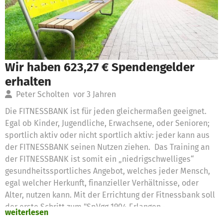
Wir haben 623,27 € Spendengelder
erhalten
Peter Scholten
vor 3 Jahren
Die FITNESSBANK ist für jeden gleichermaßen geeignet.
Egal ob Kinder, Jugendliche, Erwachsene, oder Senioren;
sportlich aktiv oder nicht sportlich aktiv: jeder kann aus
der FITNESSBANK seinen Nutzen ziehen. Das Training an
der FITNESSBANK ist somit ein „niedrigschwelliges“
gesundheitssportliches Angebot, welches jeder Mensch,
egal welcher Herkunft, finanzieller Verhältnisse, oder
Alter, nutzen kann. Mit der Errichtung der Fitnessbank soll
der erste Schritt zum "SpVgg 1904 Erlangen -
weiterlesen
Bewegungspark für Alle" für ein Bewegungsangebot in