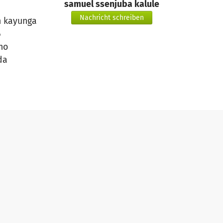
samuel ssenjuba kalule
Nachricht schreiben
 kayunga
6
no
da