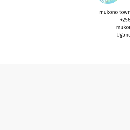
mukono town
+25
muko
Ugan