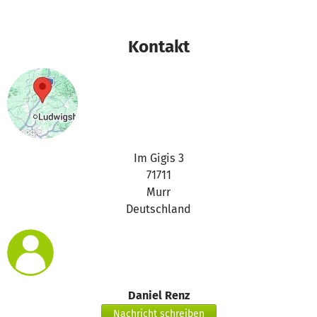
Vielen Dank für eure Unterstützung,
das betterplace.org-Team
Kontakt
Im Gigis 3
71711
Murr
Deutschland
Daniel Renz
Nachricht schreiben