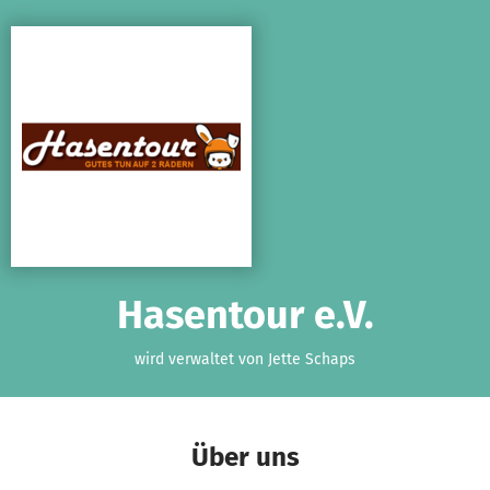
Zum Hauptinhalt springen
Erklärung zur Barrierefreiheit anzeigen
Hasentour e.V.
wird verwaltet von Jette Schaps
Über uns