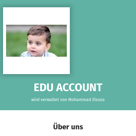
Zum Hauptinhalt springen
Erklärung zur Barrierefreiheit anzeigen
EDU ACCOUNT
wird verwaltet von Mohammad Elsous
Über uns