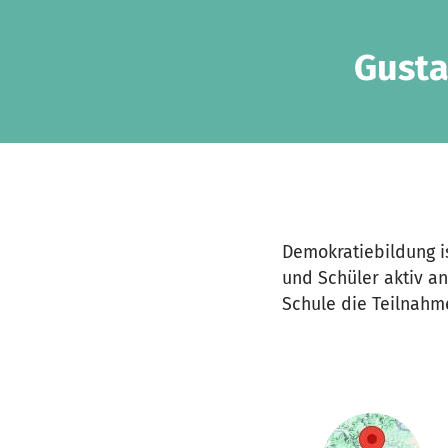
Zum Hauptinhalt springen
Erklärung zur Barrierefreiheit anzeigen
Gusta
Demokratiebildung i
und Schüler aktiv a
Schule die Teilnahm