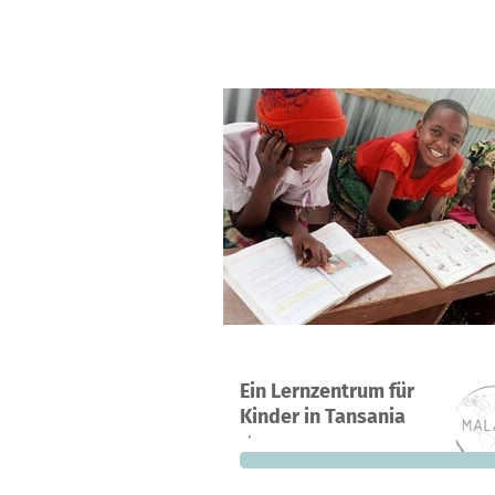
Ein Projekt in Bwawani, Tansania
Ein Lernzentrum für
0
0 %
4.
Kinder in Tansania
Spenden
finanziert
fehle