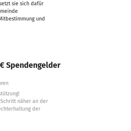
etzt sie sich dafür
gemeinde
e Mitbestimmung und
 € Spendengelder
hren
stützung!
n Schritt näher an der
echterhaltung der