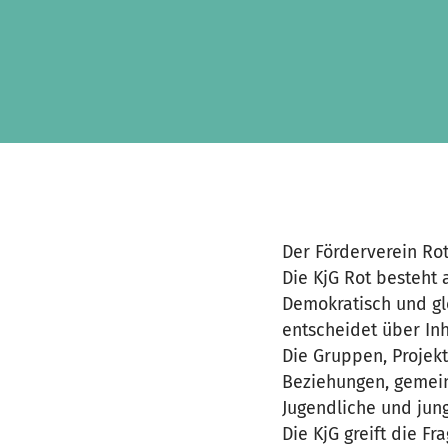
Zum Hauptinhalt springen
Erklärung zur Barrierefreiheit anzeigen
Der Förderverein Rot
Die KjG Rot besteht 
Demokratisch und gl
entscheidet über In
Die Gruppen, Projek
Beziehungen, gemein
Jugendliche und jun
Die KjG greift die 