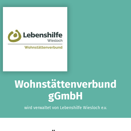
Zum Hauptinhalt springen
Erklärung zur Barrierefreiheit anzeigen
Wohnstättenverbund
gGmbH
wird verwaltet von Lebenshilfe Wiesloch e.v.