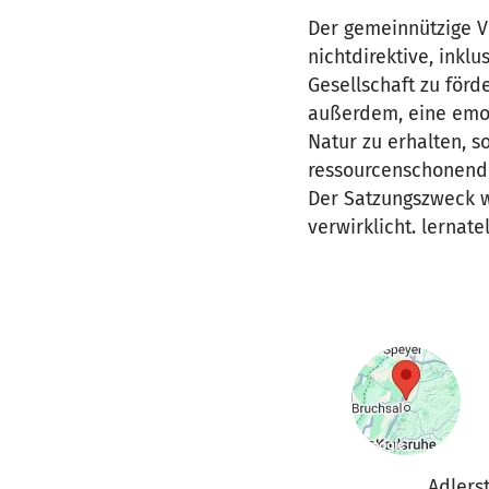
Der gemeinnützige Ve
nichtdirektive, inkl
Gesellschaft zu förd
außerdem, eine emo
Natur zu erhalten, 
ressourcenschonende
Der Satzungszweck w
verwirklicht. lernate
Adlerst