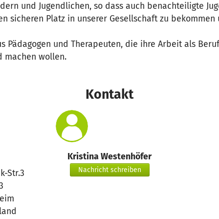
ndern und Jugendlichen, so dass auch benachteiligte Ju
en sicheren Platz in unserer Gesellschaft zu bekomme
us Pädagogen und Therapeuten, die ihre Arbeit als Beru
d machen wollen.
Kontakt
Kristina Westenhöfer
Nachricht schreiben
k-Str.3
3
heim
land