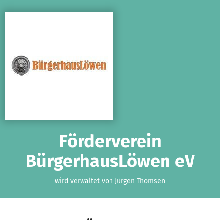
Zum Hauptinhalt springen
Erklärung zur Barrierefreiheit anzeigen
Förderverein
BürgerhausLöwen eV
wird verwaltet von Jürgen Thomsen