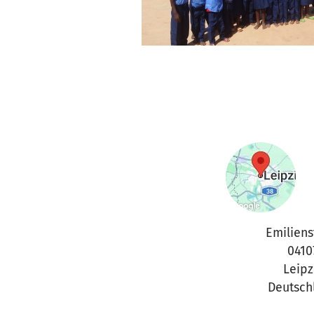
Emilienst
0410
Leipz
Deutsch