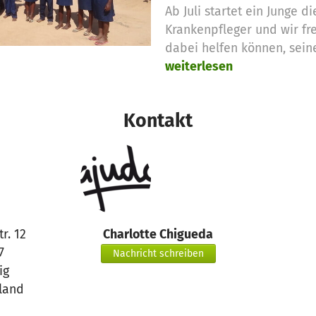
Ab Juli startet ein Junge 
Krankenpfleger und wir fr
dabei helfen können, sein
weiterlesen
Kontakt
r. 12
Charlotte Chigueda
7
Nachricht schreiben
ig
land