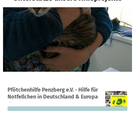
Ein Projekt in Kochel am See, Deutschland
Pfötchenhilfe Penzberg e.V. - Hilfe für
0
0 %
650 €
Notfellchen in Deutschland & Europa
Spenden
finanziert
fehlen noch