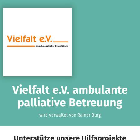
Zum Hauptinhalt springen
Erklärung zur Barrierefreiheit anzeigen
Vielfalt e.V. ambulante
palliative Betreuung
wird verwaltet von Rainer Burg
Unterstütze unsere Hilfsprojekte