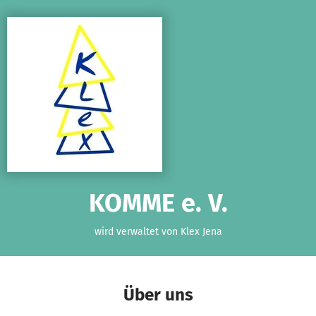
Zum Hauptinhalt springen
Erklärung zur Barrierefreiheit anzeigen
KOMME e. V.
wird verwaltet von Klex Jena
Über uns