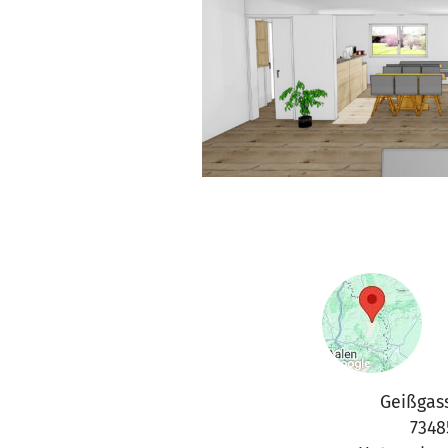
Geißgas
7348