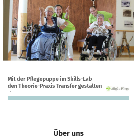
Ein Projekt in Sonthofen, Deutschland
Mit der Pflegepuppe im Skills-Lab
0
0 %
3.829 €
den Theorie-Praxis Transfer gestalten
Spenden
finanziert
fehlen noch
Über uns