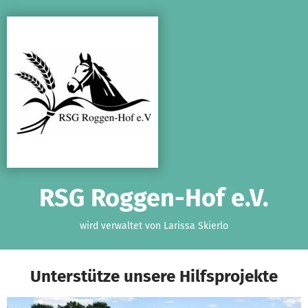
Zum Hauptinhalt springen
Erklärung zur Barrierefreiheit anzeigen
RSG Roggen-Hof e.V.
wird verwaltet von Larissa Skierlo
Unterstütze unsere Hilfsprojekte