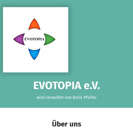
Zum Hauptinhalt springen
Erklärung zur Barrierefreiheit anzeigen
EVOTOPIA e.V.
wird verwaltet von Boris Pfeifer
Über uns