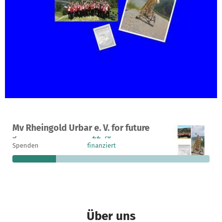
Ein Projekt in Urbar, Deutschland
Mv Rheingold Urbar e. V. for future
3
22 %
390 €
Spenden
finanziert
fehlen noch
Über uns