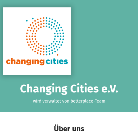
Zum Hauptinhalt springen
Erklärung zur Barrierefreiheit anzeigen
Changing Cities e.V.
wird verwaltet von betterplace-Team
Über uns